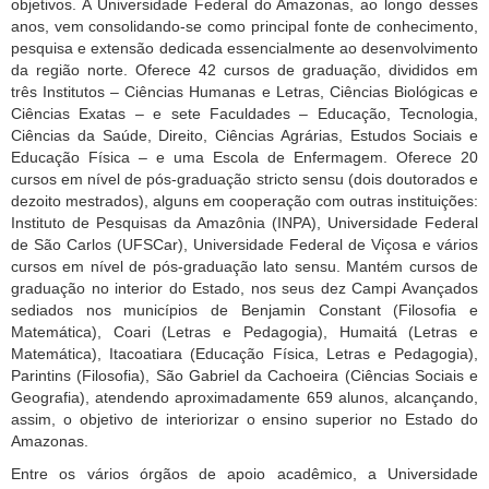
objetivos. A Universidade Federal do Amazonas, ao longo desses
anos, vem consolidando-se como principal fonte de conhecimento,
pesquisa e extensão dedicada essencialmente ao desenvolvimento
da região norte. Oferece 42 cursos de graduação, divididos em
três Institutos – Ciências Humanas e Letras, Ciências Biológicas e
Ciências Exatas – e sete Faculdades – Educação, Tecnologia,
Ciências da Saúde, Direito, Ciências Agrárias, Estudos Sociais e
Educação Física – e uma Escola de Enfermagem. Oferece 20
cursos em nível de pós-graduação stricto sensu (dois doutorados e
dezoito mestrados), alguns em cooperação com outras instituições:
Instituto de Pesquisas da Amazônia (INPA), Universidade Federal
de São Carlos (UFSCar), Universidade Federal de Viçosa e vários
cursos em nível de pós-graduação lato sensu. Mantém cursos de
graduação no interior do Estado, nos seus dez Campi Avançados
sediados nos municípios de Benjamin Constant (Filosofia e
Matemática), Coari (Letras e Pedagogia), Humaitá (Letras e
Matemática), Itacoatiara (Educação Física, Letras e Pedagogia),
Parintins (Filosofia), São Gabriel da Cachoeira (Ciências Sociais e
Geografia), atendendo aproximadamente 659 alunos, alcançando,
assim, o objetivo de interiorizar o ensino superior no Estado do
Amazonas.
Entre os vários órgãos de apoio acadêmico, a Universidade