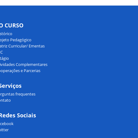
O CURSO
stórico
ojeto Pedagógico
triz Curricular/ Ementas
CC
tágio
ividades Complementares
operações e Parcerias
Serviços
rguntas frequentes
ntato
Redes Sociais
acebook
itter